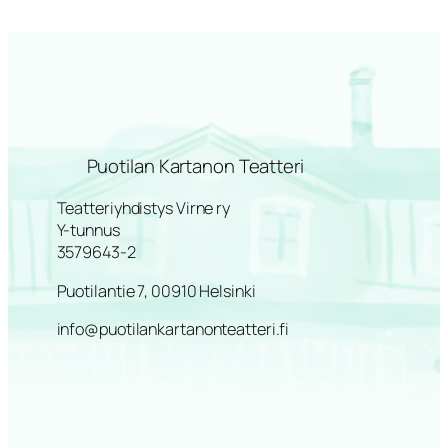
Puotilan Kartanon Teatteri
Teatteriyhdistys Virne ry
Y-tunnus
3579643-2
Puotilantie 7, 00910 Helsinki
info@puotilankartanonteatteri.fi