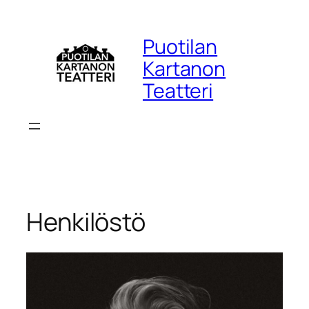
Siirry
sisältöön
Puotilan
Kartanon
Teatteri
Henkilöstö